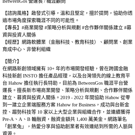
BetweenGos 營運長 / 職涯顧問
【諮詢風格】啟發式引導，溫和且堅定，擅於提問，協助你透
過市場角度探索職涯不同的可能性。
【專長】#商業開發 #策略分析與規劃 #合作夥伴關係建立 #募
資與投資人關係
【經歷】網路軟體業（金融科技、教育科技）、顧問業、創業
育成中心、非營利組織
【簡介】
在網路新創領域擁有 10+ 年的市場開發經驗，曾在跨國金融
科技新創 INSTO 擔任產品經理，以及台灣領先的線上教育平
台 Hahow 擔任執行長特助，目前為 BetweenGos 職涯平台營
運長。擅長新市場商業開發、策略分析與規劃、合作夥伴關係
建立、募資與投資人關係。2019 - 2022 年間協助 Hahow 從零
到一建立企業端服務方案 Hahow for Business，成功與台新金
控、趨勢科技等 10 家以上大型企業與組織合作，並連續獲得
Pre-A、A、B 輪融資，融資金額共 1,400 萬美金。網路筆名
「創業兔」，熱愛分享與協助創業者有效連結到所需的人脈與
資源。